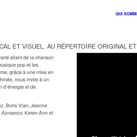
QUI SOMM
AL ET VISUEL, AU RÉPERTOIRE ORIGINAL ET
varié allant de la chanson
musique pop et les
mme, grâce à une mise en
thmée, nous invite à un
n d’énergie et de
z, Boris Vian, Jeanne
s Aznavour, Keren Ann et