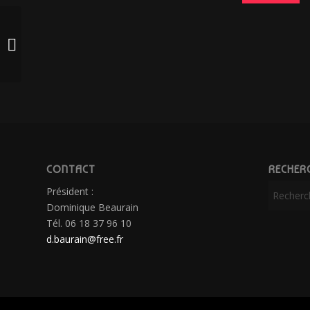
AMAL’GAMME EN
CONCERT
CONTACT
RECHER
Président :
Dominique Beaurain
Tél. 06 18 37 96 10
d.baurain@free.fr