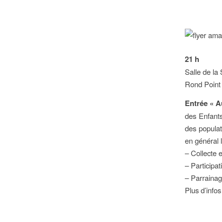
21 h
Salle de la
Rond Point 
Entrée « A
des Enfants
des populati
en général 
– Collecte 
– Participat
– Parrainag
Plus d’infos