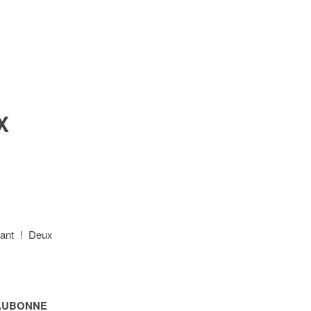
X
ant ! Deux
EAUBONNE