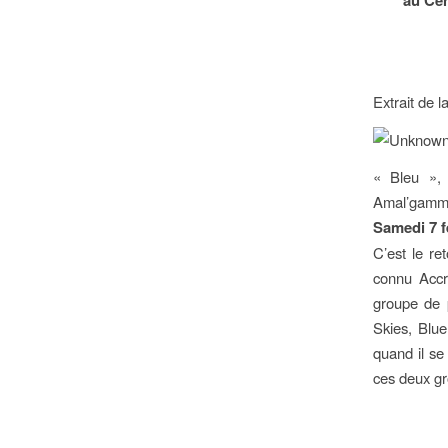
Extrait de 
« Bleu », 
Amal’gamm
Samedi 7 f
C’est le r
connu Accr
groupe de 
Skies, Blu
quand il se
ces deux gr