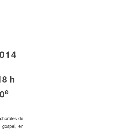
014
18 h
e
10
 chorales de
u gospel, en