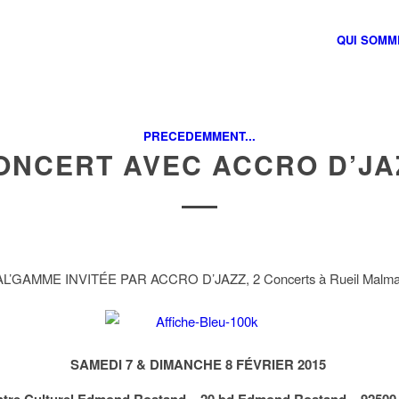
QUI SOMM
PRECEDEMMENT...
ONCERT AVEC ACCRO D’JA
L’GAMME INVITÉE PAR ACCRO D’JAZZ, 2 Concerts à Rueil Malma
SAMEDI 7 & DIMANCHE 8 FÉVRIER 2015
ntre Culturel Edmond Rostand – 20 bd Edmond Rostand – 92500