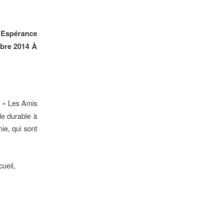
’Espérance
bre 2014 À
n « Les Amis
le durable à
nie, qui sont
cueil,