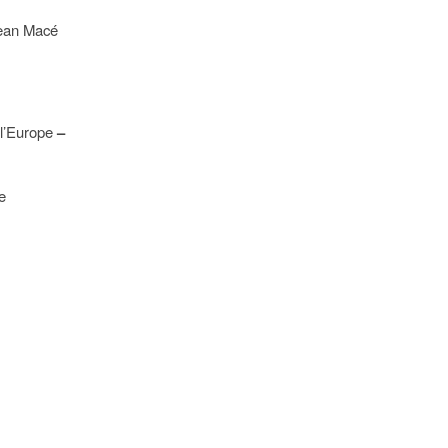
Jean Macé
l’Europe
–
e