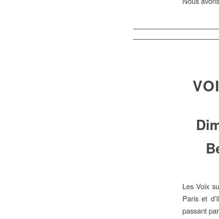
Nous avons 
VO
Dim
Be
Les Voix su
Paris et d’
passant par