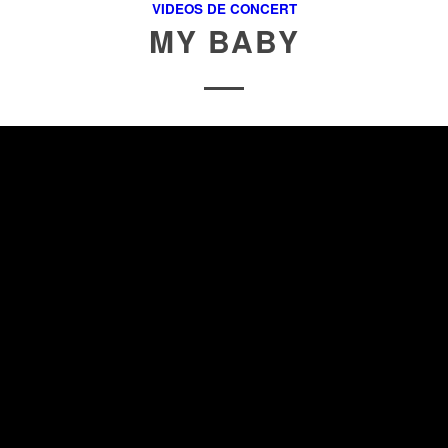
VIDEOS DE CONCERT
MY BABY