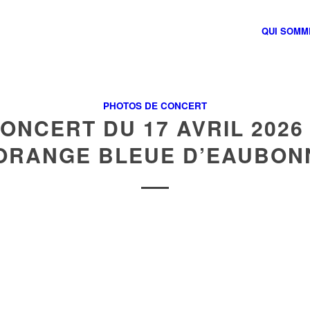
QUI SOMM
PHOTOS DE CONCERT
ONCERT DU 17 AVRIL 2026
’ORANGE BLEUE D’EAUBON